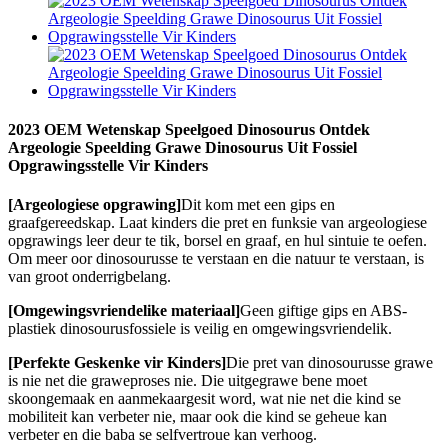
2023 OEM Wetenskap Speelgoed Dinosourus Ontdek
Argeologie Speelding Grawe Dinosourus Uit Fossiel
Opgrawingsstelle Vir Kinders
[Argeologiese opgrawing]
Dit kom met een gips en
graafgereedskap. Laat kinders die pret en funksie van argeologiese
opgrawings leer deur te tik, borsel en graaf, en hul sintuie te oefen.
Om meer oor dinosourusse te verstaan ​​en die natuur te verstaan, is
van groot onderrigbelang.
[Omgewingsvriendelike materiaal]
Geen giftige gips en ABS-
plastiek dinosourusfossiele is veilig en omgewingsvriendelik.
[Perfekte Geskenke vir Kinders]
Die pret van dinosourusse grawe
is nie net die graweproses nie. Die uitgegrawe bene moet
skoongemaak en aanmekaargesit word, wat nie net die kind se
mobiliteit kan verbeter nie, maar ook die kind se geheue kan
verbeter en die baba se selfvertroue kan verhoog.