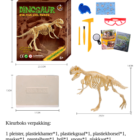
Kleurboks verpakking:
1 pleister, plastiekhamer*1, plastiekgraaf*1, plastiekborsel*1,
masker*1, prentalbum*1, bril*1, spons*1, plakkaat*1