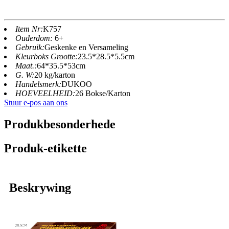
Item Nr:
K757
Ouderdom:
6+
Gebruik:
Geskenke en Versameling
Kleurboks Grootte:
23.5*28.5*5.5cm
Maat.:
64*35.5*53cm
G. W:
20 kg/karton
Handelsmerk:
DUKOO
HOEVEELHEID:
26 Bokse/Karton
Stuur e-pos aan ons
Produkbesonderhede
Produk-etikette
Beskrywing