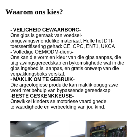
Waarom ons kies?
- VEILIGHEID GEWAARBORG-
Ons gips is gemaak van voedsel-
omgewingsvriendelike materiaal. Hulle het DTI-
toetssertifisering gehad: CE, CPC, EN71, UKCA
-
Volledige OEM/ODM-diens
-
Ons kan die vorm en kleur van die gips aanpas, die
uitgrawingsgereedskap en bykomstighede wat in die
gips ingebed is, aanpas, en gratis ontwerp van die
verpakkingsboks verskaf.
- MAKLIK OM TE GEBRUIK-
Die argeologiese produkte kan maklik opgegrawe
word met behulp van bypassende gereedskap.
-
BESTE GESKENKKEUSE-
Ontwikkel kinders se motoriese vaardighede,
telvaardighede en verbeelding van jou kind.