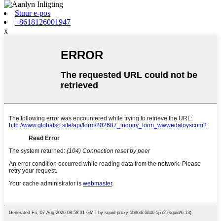
Stuur e-pos
+8618126001947
x