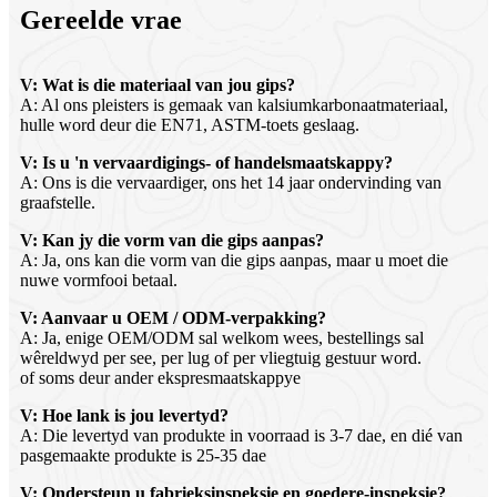
Gereelde vrae
V: Wat is die materiaal van jou gips?
A: Al ons pleisters is gemaak van kalsiumkarbonaatmateriaal,
hulle word deur die EN71, ASTM-toets geslaag.
V: Is u 'n vervaardigings- of handelsmaatskappy?
A: Ons is die vervaardiger, ons het 14 jaar ondervinding van
graafstelle.
V: Kan jy die vorm van die gips aanpas?
A: Ja, ons kan die vorm van die gips aanpas, maar u moet die
nuwe vormfooi betaal.
V: Aanvaar u OEM / ODM-verpakking?
A: Ja, enige OEM/ODM sal welkom wees, bestellings sal
wêreldwyd per see, per lug of per vliegtuig gestuur word.
of soms deur ander ekspresmaatskappye
V: Hoe lank is jou levertyd?
A: Die levertyd van produkte in voorraad is 3-7 dae, en dié van
pasgemaakte produkte is 25-35 dae
V: Ondersteun u fabrieksinspeksie en goedere-inspeksie?