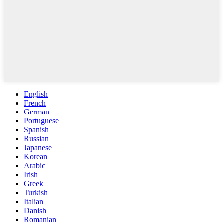
English
French
German
Portuguese
Spanish
Russian
Japanese
Korean
Arabic
Irish
Greek
Turkish
Italian
Danish
Romanian