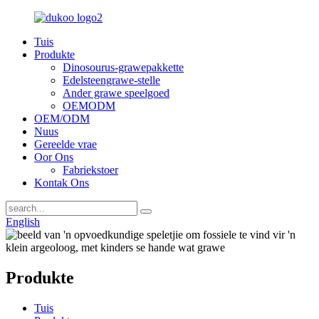
Tuis
Produkte
Dinosourus-grawepakkette
Edelsteengrawe-stelle
Ander grawe speelgoed
OEMODM
OEM/ODM
Nuus
Gereelde vrae
Oor Ons
Fabriekstoer
Kontak Ons
English
Produkte
Tuis