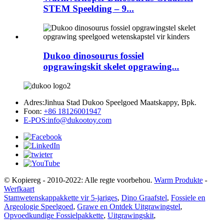
STEM Speelding – 9...
Dukoo dinosourus fossiel
opgrawingskit skelet opgrawing...
Adres:
Jinhua Stad Dukoo Speelgoed Maatskappy, Bpk.
Foon:
+86 18126001947
E-POS:
info@dukootoy.com
© Kopiereg - 2010-2022: Alle regte voorbehou.
Warm Produkte
-
Werfkaart
Stamwetenskappakkette vir 5-jariges
,
Dino Graafstel
,
Fossiele en
Argeologie Speelgoed
,
Grawe en Ontdek Uitgrawingstel
,
Opvoedkundige Fossielpakkette
,
Uitgrawingskit
,