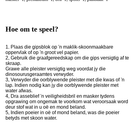
Hoe om te speel?
1. Plaas die gipsblok op 'n maklik-skoonmaakbare
oppervlak of op 'n groot vel papier.
2, Gebruik die graafgereedskap om die gips versigtig af te
skraap.
Grawe alle pleister versigtig weg voordat jy die
dinosourusgeraamtes verwyder.
3, Verwyder die oorblywende pleister met die kwas of 'n
lap. Indien nodig kan jy die oorblywende pleister met
water afwas.
4, Dra asseblief 'n veiligheidsbril en masker tydens
opgrawing om ongemak te voorkom wat veroorsaak word
deur stof wat in u oë en mond beland.
5, Indien poeier in oë of mond beland, was die poeier
betyds met skoon water.