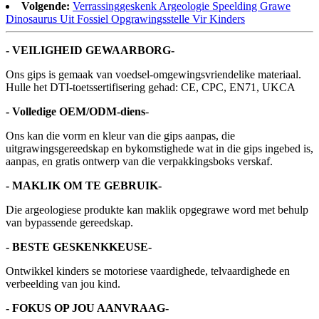
Volgende:
Verrassinggeskenk Argeologie Speelding Grawe
Dinosaurus Uit Fossiel Opgrawingsstelle Vir Kinders
- VEILIGHEID GEWAARBORG-
Ons gips is gemaak van voedsel-omgewingsvriendelike materiaal.
Hulle het DTI-toetssertifisering gehad: CE, CPC, EN71, UKCA
- Volledige OEM/ODM-diens
-
Ons kan die vorm en kleur van die gips aanpas, die
uitgrawingsgereedskap en bykomstighede wat in die gips ingebed is,
aanpas, en gratis ontwerp van die verpakkingsboks verskaf.
- MAKLIK OM TE GEBRUIK-
Die argeologiese produkte kan maklik opgegrawe word met behulp
van bypassende gereedskap.
- BESTE GESKENKKEUSE-
Ontwikkel kinders se motoriese vaardighede, telvaardighede en
verbeelding van jou kind.
- FOKUS OP JOU AANVRAAG-