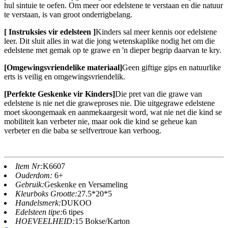
hul sintuie te oefen. Om meer oor edelstene te verstaan ​​en die natuur
te verstaan, is van groot onderrigbelang.
[ Instruksies vir edelsteen ]
Kinders sal meer kennis oor edelstene
leer. Dit sluit alles in wat die jong wetenskaplike nodig het om die
edelstene met gemak op te grawe en 'n dieper begrip daarvan te kry.
[Omgewingsvriendelike materiaal]
Geen giftige gips en natuurlike
erts is veilig en omgewingsvriendelik.
[Perfekte Geskenke vir Kinders]
Die pret van die grawe van
edelstene is nie net die graweproses nie. Die uitgegrawe edelstene
moet skoongemaak en aanmekaargesit word, wat nie net die kind se
mobiliteit kan verbeter nie, maar ook die kind se geheue kan
verbeter en die baba se selfvertroue kan verhoog.
Item Nr:
K6607
Ouderdom:
6+
Gebruik:
Geskenke en Versameling
Kleurboks Grootte:
27.5*20*5
Handelsmerk:
DUKOO
Edelsteen tipe:
6 tipes
HOEVEELHEID:
15 Bokse/Karton