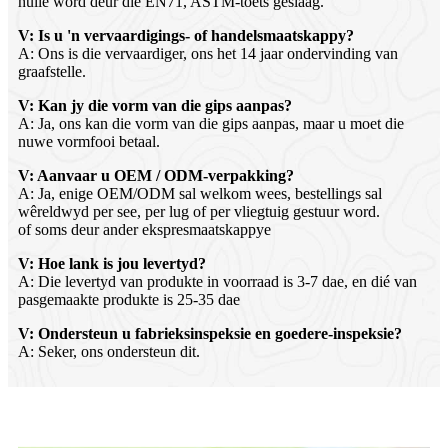
hulle word deur die EN71, ASTM-toets geslaag.
V: Is u 'n vervaardigings- of handelsmaatskappy?
A: Ons is die vervaardiger, ons het 14 jaar ondervinding van
graafstelle.
V: Kan jy die vorm van die gips aanpas?
A: Ja, ons kan die vorm van die gips aanpas, maar u moet die
nuwe vormfooi betaal.
V: Aanvaar u OEM / ODM-verpakking?
A: Ja, enige OEM/ODM sal welkom wees, bestellings sal
wêreldwyd per see, per lug of per vliegtuig gestuur word.
of soms deur ander ekspresmaatskappye
V: Hoe lank is jou levertyd?
A: Die levertyd van produkte in voorraad is 3-7 dae, en dié van
pasgemaakte produkte is 25-35 dae
V: Ondersteun u fabrieksinspeksie en goedere-inspeksie?
A: Seker, ons ondersteun dit.