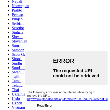
Nepali
Norwegian
Pashto
Persian
Punjabi
Serbian
Sesotho
Sinhala
Slovak
Slovenian
Somali
Samoan
Scots Gaelic
Shona
Sindhi
Sundanese
Swahili
Tajik
Tamil
Telugu
Thai
Ukrainian
Urdu
Uzbek
Vietnamese