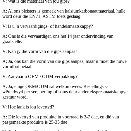
V: Wat is die materiaal van jou gips?
A: Al ons pleisters is gemaak van kalsiumkarbonaatmateriaal, hulle
word deur die EN71, ASTM-toets geslaag.
V: Is u 'n vervaardigings- of handelsmaatskappy?
A: Ons is die vervaardiger, ons het 14 jaar ondervinding van
graafstelle.
V: Kan jy die vorm van die gips aanpas?
A: Ja, ons kan die vorm van die gips aanpas, maar u moet die nuwe
vormfooi betaal.
V: Aanvaar u OEM / ODM-verpakking?
A: Ja, enige OEM/ODM sal welkom wees. Bestellings sal
wêreldwyd per see, per lug of soms deur ander ekspresmaatskappye
gestuur word.
V: Hoe lank is jou levertyd?
A: Die levertyd van produkte in voorraad is 3-7 dae, en dié van
pasgemaakte produkte is 25-35 dae