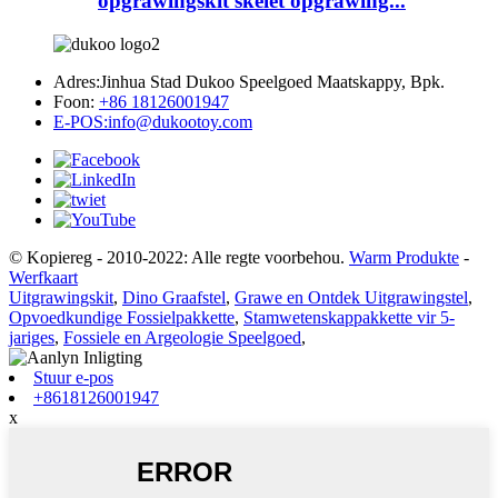
opgrawingskit skelet opgrawing...
Adres:
Jinhua Stad Dukoo Speelgoed Maatskappy, Bpk.
Foon:
+86 18126001947
E-POS:
info@dukootoy.com
© Kopiereg - 2010-2022: Alle regte voorbehou.
Warm Produkte
-
Werfkaart
Uitgrawingskit
,
Dino Graafstel
,
Grawe en Ontdek Uitgrawingstel
,
Opvoedkundige Fossielpakkette
,
Stamwetenskappakkette vir 5-
jariges
,
Fossiele en Argeologie Speelgoed
,
Stuur e-pos
+8618126001947
x