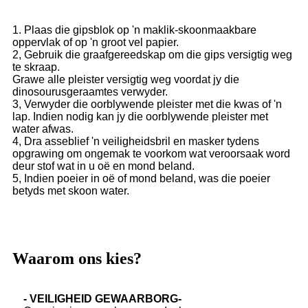
1. Plaas die gipsblok op 'n maklik-skoonmaakbare
oppervlak of op 'n groot vel papier.
2, Gebruik die graafgereedskap om die gips versigtig weg
te skraap.
Grawe alle pleister versigtig weg voordat jy die
dinosourusgeraamtes verwyder.
3, Verwyder die oorblywende pleister met die kwas of 'n
lap. Indien nodig kan jy die oorblywende pleister met
water afwas.
4, Dra asseblief 'n veiligheidsbril en masker tydens
opgrawing om ongemak te voorkom wat veroorsaak word
deur stof wat in u oë en mond beland.
5, Indien poeier in oë of mond beland, was die poeier
betyds met skoon water.
Waarom ons kies?
- VEILIGHEID GEWAARBORG-