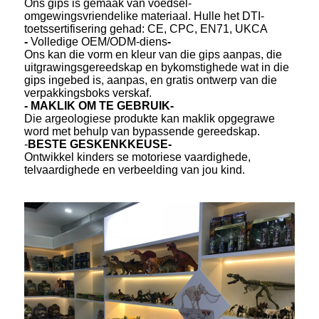
Ons gips is gemaak van voedsel-
omgewingsvriendelike materiaal. Hulle het DTI-
toetssertifisering gehad: CE, CPC, EN71, UKCA
-
Volledige OEM/ODM-diens
-
Ons kan die vorm en kleur van die gips aanpas, die
uitgrawingsgereedskap en bykomstighede wat in die
gips ingebed is, aanpas, en gratis ontwerp van die
verpakkingsboks verskaf.
- MAKLIK OM TE GEBRUIK-
Die argeologiese produkte kan maklik opgegrawe
word met behulp van bypassende gereedskap.
-
BESTE GESKENKKEUSE-
Ontwikkel kinders se motoriese vaardighede,
telvaardighede en verbeelding van jou kind.