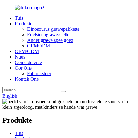
Tuis
Produkte
Dinosourus-grawepakkette
Edelsteengrawe-stelle
Ander grawe speelgoed
OEMODM
OEM/ODM
Nuus
Gereelde vrae
Oor Ons
Fabriekstoer
Kontak Ons
English
Produkte
Tuis